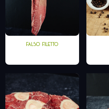
FALSO FILETTO
5,78
€
-
14,45
€
8