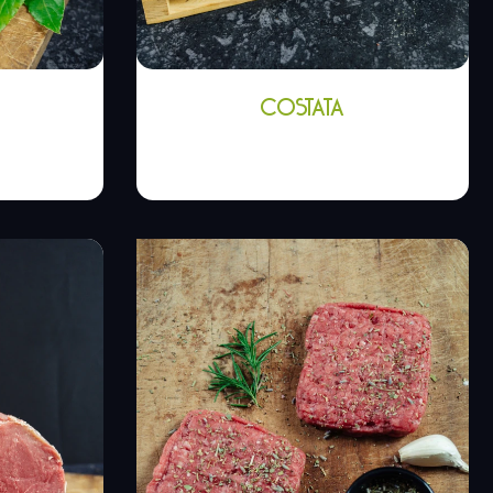
COSTATA
€
16,00
€
-
32,00
€