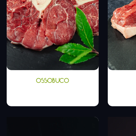
OSSOBUCO
6,00
€
-
12,00
€
5