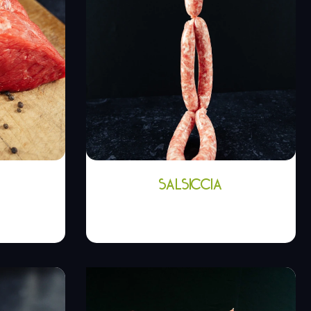
SALSICCIA
0
€
3,20
€
-
6,00
€