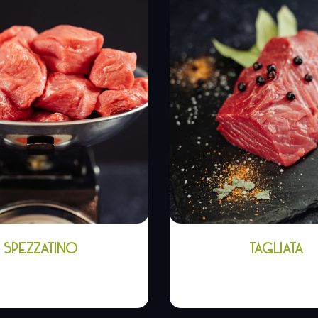
SPEZZATINO
TAGLIATA
,00
€
-
14,90
€
7,25
€
-
29,00