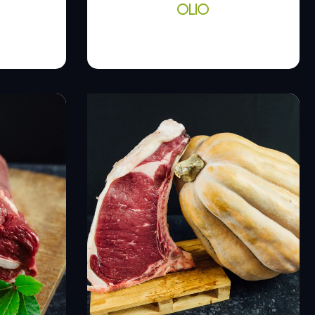
OLIO
€
7,20
€
-
11,90
€