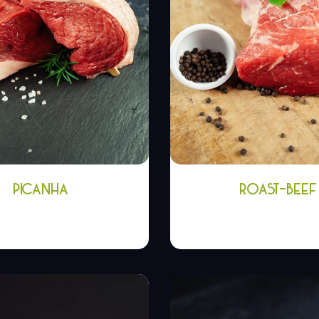
PICANHA
ROAST-BEEF
,98
€
-
23,90
€
10,80
€
-
21,5