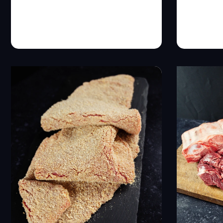
10,20
€
-
16,90
€
7