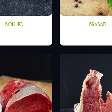
BOLLITO
BRASATI
,90
€
-
15,90
€
10,80
€
-
17,90