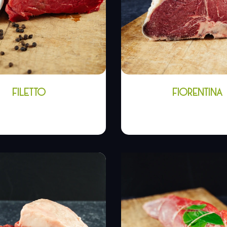
FILETTO
FIORENTINA
,00
€
-
16,00
€
31,50
€
-
52,5