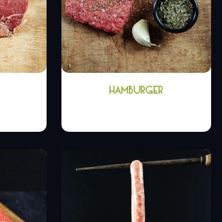
HAMBURGER
0
€
7,00
€
-
8,00
€