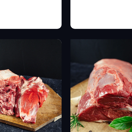
,20
€
-
12,00
€
11,56
€
-
23,12