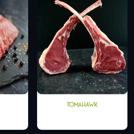
TOMAHAWK
€
33,50
€