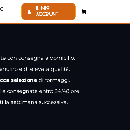
Il mio
OG
Account
r te con consegna a domicilio.
enuino e di elevata qualità.
icca selezione
di formaggi.
ì e consegnate entro 24/48 ore.
ti la settimana successiva.