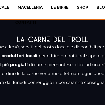
CALE
MACELLERIA
LE BIRRE
SHOP
BL
CONTATTI
LA CARNE DEL TROLL
se
a km0, serviti nel nostro locale e disponibili pe
i
produttori locali
per offrire prodotti dal sapore g
i
più
pregiati
di carne piemontese, oltre ad una
r
i ordini della carne verranno effettuate ogni luned
uati dal lunedì pomeriggio in poi saranno consegna