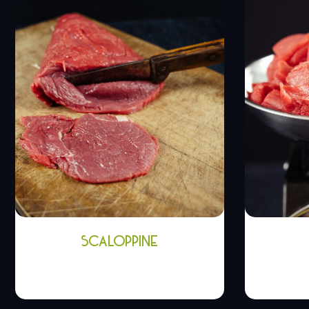
SCALOPPINE
6,00
€
-
10,00
€
9