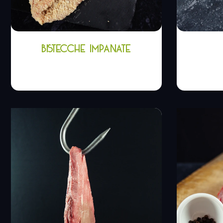
BISTECCHE IMPANATE
6,60
€
-
11,00
€
8